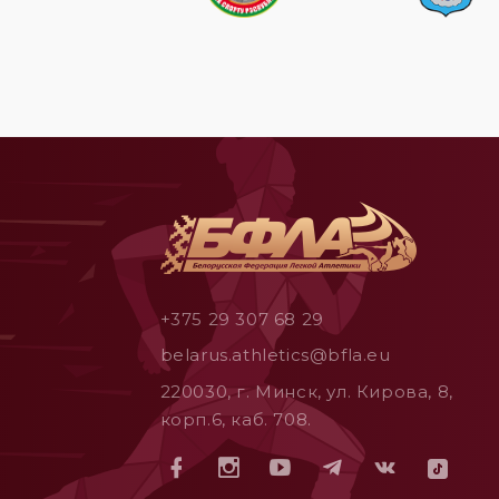
+375 29 307 68 29
belarus.athletics@bfla.eu
220030, г. Минск, ул. Кирова, 8,
корп.6, каб. 708.