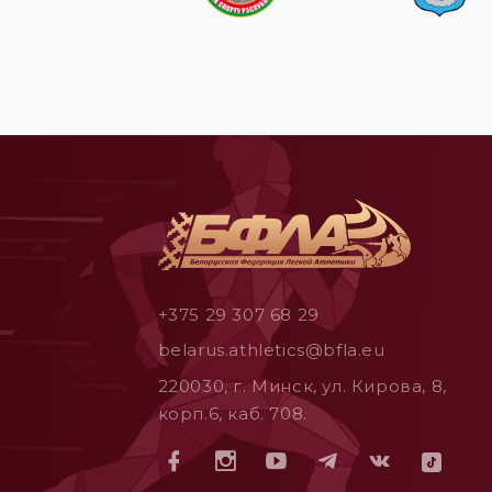
+375 29 307 68 29
belarus.athletics@bfla.eu
220030, г. Минск, ул. Кирова, 8,
корп.6, каб. 708.