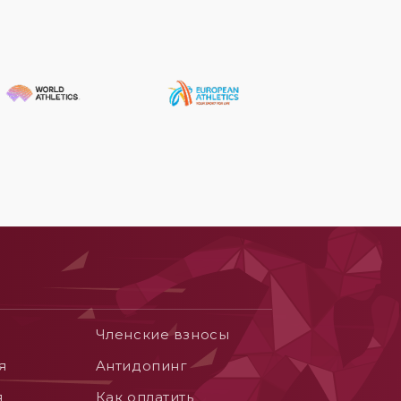
Членские взносы
я
Aнтидопинг
я
Как оплатить