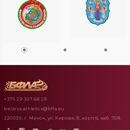
+375 29 307 68 29
belarus.athletics@bfla.eu
220030, г. Минск, ул. Кирова, 8, корп.6, каб. 708.