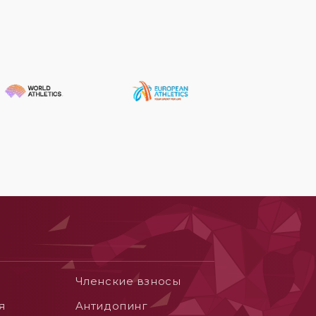
Членские взносы
я
Aнтидопинг