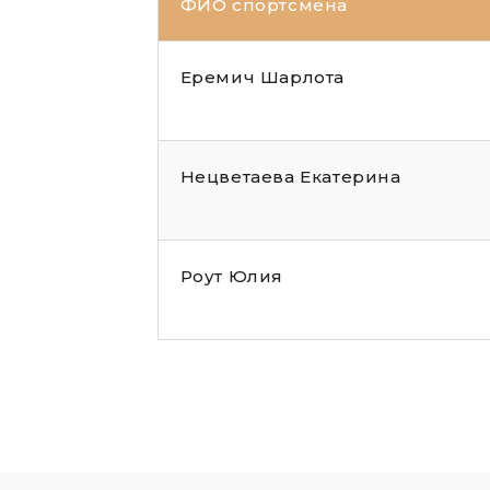
ФИО спортсмена
Еремич Шарлота
Нецветаева Екатерина
Роут Юлия