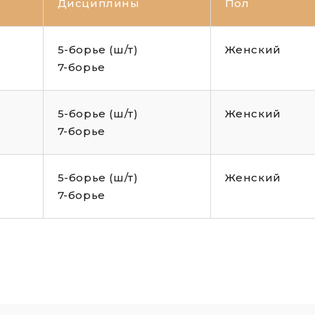
Дисциплины
Пол
5-борье (ш/т)
Женский
7-борье
5-борье (ш/т)
Женский
7-борье
5-борье (ш/т)
Женский
7-борье