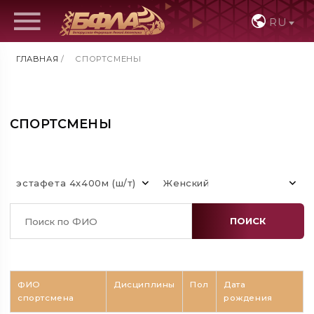
RU
ГЛАВНАЯ
/
СПОРТСМЕНЫ
СПОРТСМЕНЫ
эстафета 4х400м (ш/т)
Женский
ПОИСК
ФИО
Дисциплины
Пол
Дата
спортсмена
рождения