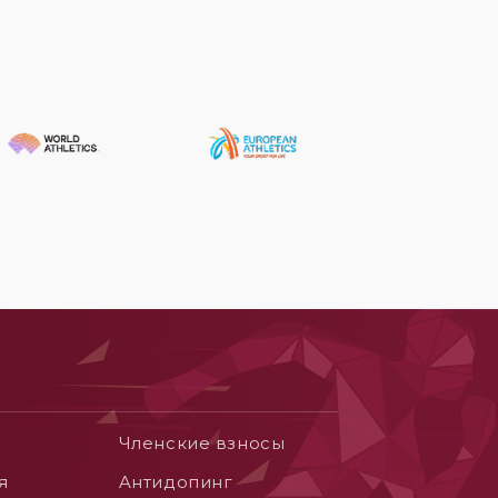
Членские взносы
я
Aнтидопинг