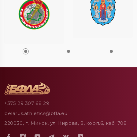
+375 29 307 68 29
belarus.athletics@bfla.eu
220030, г. Минск, ул. Кирова, 8, корп.6, каб. 708.