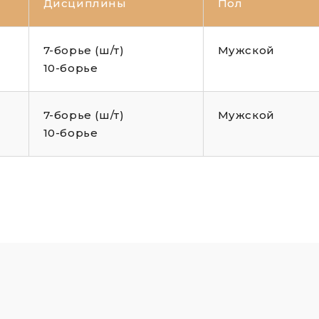
Дисциплины
Пол
7-борье (ш/т)
Мужской
10-борье
7-борье (ш/т)
Мужской
10-борье