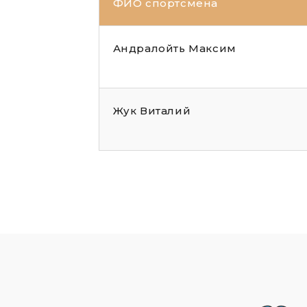
ФИО спортсмена
Андралойть Максим
Жук Виталий