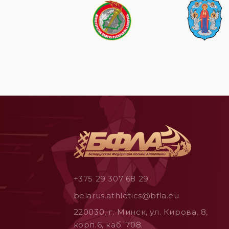
+375 29 307 68 29
belarus.athletics@bfla.eu
220030, г. Минск, ул. Кирова, 8,
корп.6, каб. 708.