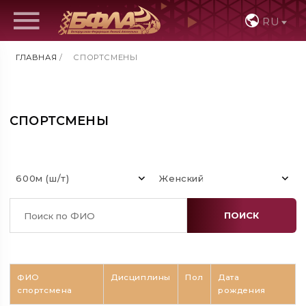
RU
ГЛАВНАЯ
/
СПОРТСМЕНЫ
СПОРТСМЕНЫ
600м (ш/т)
Женский
ПОИСК
ФИО
Дисциплины
Пол
Дата
спортсмена
рождения