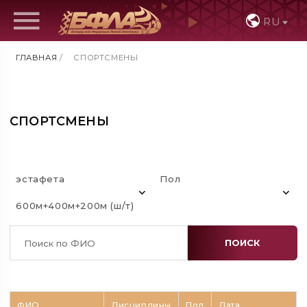
RU
ГЛАВНАЯ
/
СПОРТСМЕНЫ
СПОРТСМЕНЫ
эстафета
Пол
600м+400м+200м (ш/т)
ПОИСК
ФИО
Дисциплины
Пол
Дата