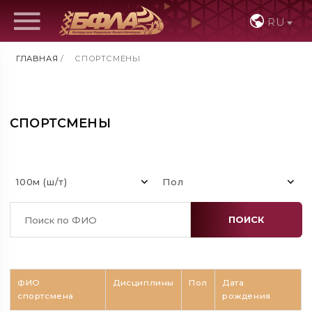
RU
ГЛАВНАЯ
/
СПОРТСМЕНЫ
СПОРТСМЕНЫ
100м (ш/т)
Пол
ПОИСК
ФИО
Дисциплины
Пол
Дата
спортсмена
рождения