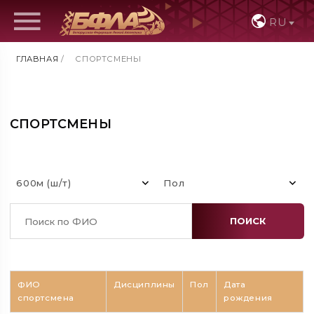
RU
ГЛАВНАЯ
/
СПОРТСМЕНЫ
СПОРТСМЕНЫ
600м (ш/т)
Пол
ПОИСК
ФИО
Дисциплины
Пол
Дата
спортсмена
рождения