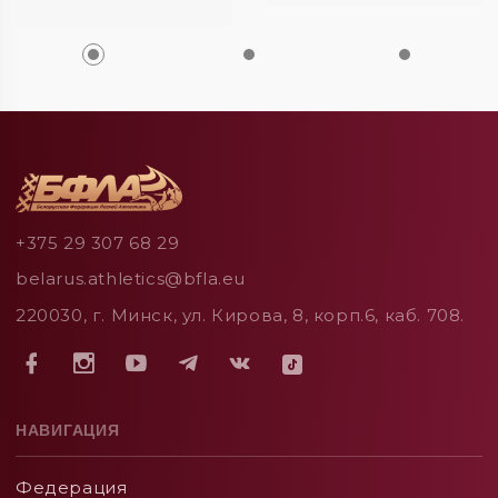
+375 29 307 68 29
belarus.athletics@bfla.eu
220030, г. Минск, ул. Кирова, 8, корп.6, каб. 708.
НАВИГАЦИЯ
Федерация