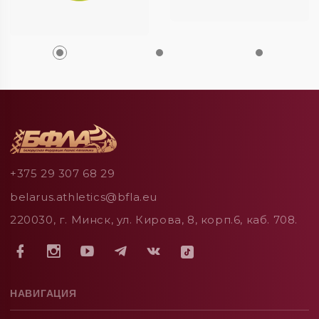
+375 29 307 68 29
belarus.athletics@bfla.eu
220030, г. Минск, ул. Кирова, 8, корп.6, каб. 708.
НАВИГАЦИЯ