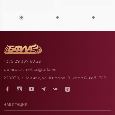
+375 29 307 68 29
belarus.athletics@bfla.eu
220030, г. Минск, ул. Кирова, 8, корп.6, каб. 708.
НАВИГАЦИЯ