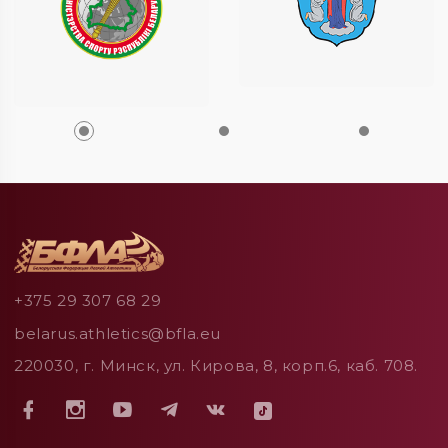
+375 29 307 68 29
belarus.athletics@bfla.eu
220030, г. Минск, ул. Кирова, 8, корп.6, каб. 708.