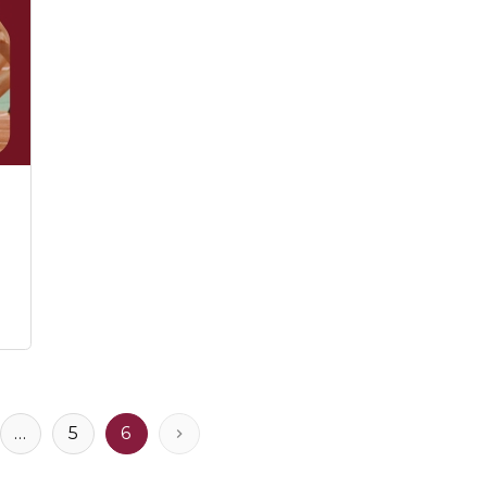
и
...
5
6