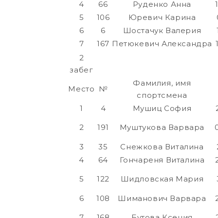
4
66
Руденко Анна
5
106
Юревич Карина
6
6
Шостачук Валерия
7
167
Петюкевич Александра
2
забег
Фамилия, имя
Место
№
спортсмена
1
4
Мушиц София
2
191
Муштукова Варвара
3
35
Снежкова Виталина
4
64
Гончареня Виталина
5
122
Шидловская Мария
6
108
Шиманович Варвара
7
168
Бутова Ксения