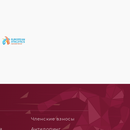
Членские взносы
я
Aнтидопинг