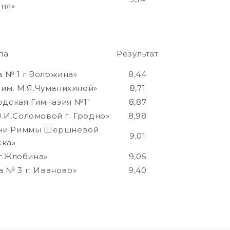
ня»
ла
Результат
 № 1 г.Воложина»
8,44
 им. М.Я.Чуманихиной»
8,71
одская Гимназия №1"
8,87
.И.Соломовой г. Гродно»
8,98
ени Риммы Шершневой
9,01
ска»
г.Жлобина»
9,05
 № 3 г. Иваново»
9,40