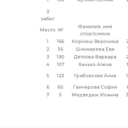
3
забег
Фамилия, имя
Место
№
спортсмена
1
166
Корнюш Вероника
2
36
Шинкарева Ева
3
190
Дятлова Варвара
4
107
Ханько Алена
5
123
Грибовская Анна
6
65
Ганчерова София
7
5
Медведюк Иоанна