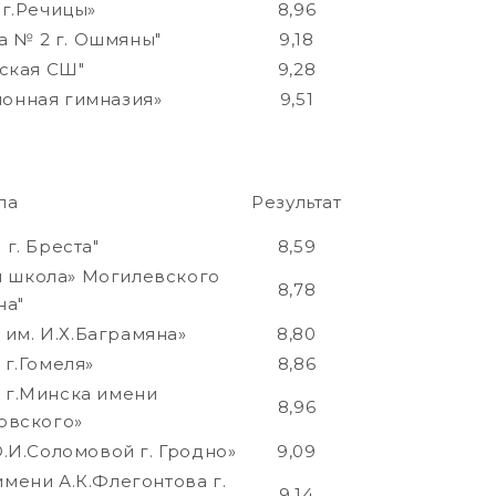
г.Речицы»
8,96
а № 2 г. Ошмяны"
9,18
ская СШ"
9,28
йонная гимназия»
9,51
ла
Результат
г. Бреста"
8,59
я школа» Могилевского
8,78
на"
 им. И.Х.Баграмяна»
8,80
г.Гомеля»
8,86
1 г.Минска имени
8,96
овского»
.И.Соломовой г. Гродно»
9,09
мени А.К.Флегонтова г.
9,14