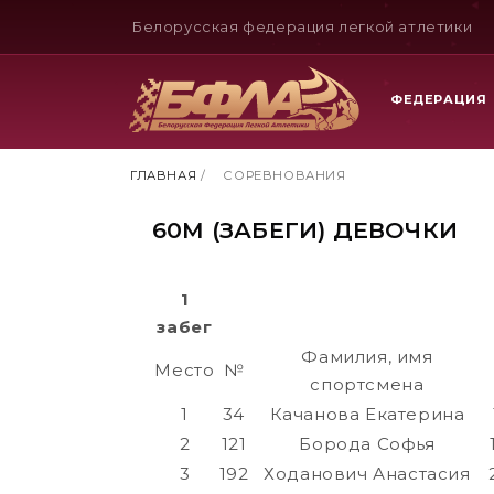
Белорусская федерация легкой атлетики
ФЕДЕРАЦИЯ
ГЛАВНАЯ
/
СОРЕВНОВАНИЯ
60М (ЗАБЕГИ) ДЕВОЧКИ
1
забег
Фамилия, имя
Место
№
спортсмена
1
34
Качанова Екатерина
2
121
Борода Софья
3
192
Ходанович Анастасия