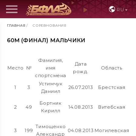
RU
ГЛАВНАЯ
/
СОРЕВНОВАНИЯ
60М (ФИНАЛ) МАЛЬЧИКИ
Фамилия,
Дата
Место
№
имя
Область
рожд.
спортсмена
Устимчук
1
3
26.07.2013
Брестская
Даниил
Бортник
2
49
14.08.2013
Витебская
Кирилл
М.
Тимощенко
3
199
04.08.2013
Могилевская
Александр