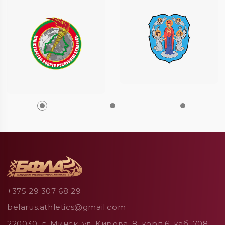
+375 29 307 68 29
belarus.athletics@gmail.com
220030, г. Минск, ул. Кирова, 8, корп.6, каб. 708.