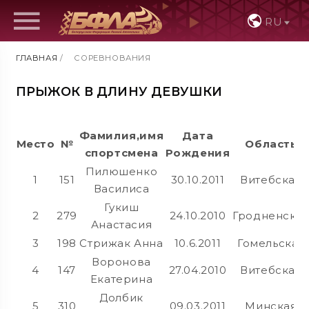
RU
ГЛАВНАЯ
/
СОРЕВНОВАНИЯ
ПРЫЖОК В ДЛИНУ ДЕВУШКИ
Фамилия,имя
Дата
Место
№
Область
спортсмена
Рождения
Пилюшенко
1
151
30.10.2011
Витебская
Василиса
Гукиш
2
279
24.10.2010
Гродненска
Анастасия
3
198
Стрижак Анна
10.6.2011
Гомельская
Воронова
4
147
27.04.2010
Витебская
Екатерина
Долбик
5
310
09.03.2011
Минская