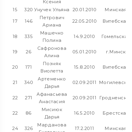
Ксения
15
320
Унучек Ульяна
20.01.2010
Минская
Петрович
17
146
22.05.2010
Витебская
Ариана
Машечко
18
335
14.9.2010
Гомельская
Полина
Сафронова
19
26
05.01.2010
г.Минск
Алина
Позняк
20
171
15.8.2010
Витебская
Виолетта
Артеменко
21
340
02.09.2011
Могилевска
Дарья
Афанасьева
22
271
20.09.2011
Гродненска
Анастасия
Мисиюк
22
86
16.5.2010
Брестская
Дарья
Марданова
24
326
17.2.2011
Минская