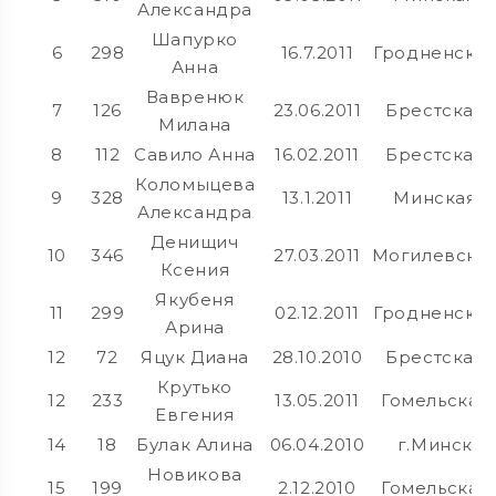
Александра
Шапурко
6
298
16.7.2011
Гродненска
Анна
Вавренюк
7
126
23.06.2011
Брестская
Милана
8
112
Савило Анна
16.02.2011
Брестская
Коломыцева
9
328
13.1.2011
Минская
Александра
Денищич
10
346
27.03.2011
Могилевска
Ксения
Якубеня
11
299
02.12.2011
Гродненска
Арина
12
72
Яцук Диана
28.10.2010
Брестская
Крутько
12
233
13.05.2011
Гомельская
Евгения
14
18
Булак Алина
06.04.2010
г.Минск
Новикова
15
199
2.12.2010
Гомельская