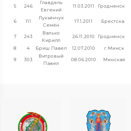
Главдель
5
246
11.03.2011
Гродненская
Евгений
Лукьянчук
6
111
17.1.2011
Брестская
Семён
Валько
7
243
26.11.2010
Гродненская
Кирилл
8
4
Бриш Павел
12.07.2010
г.Минск
Витровый
9
303
08.06.2010
Минская
Павел