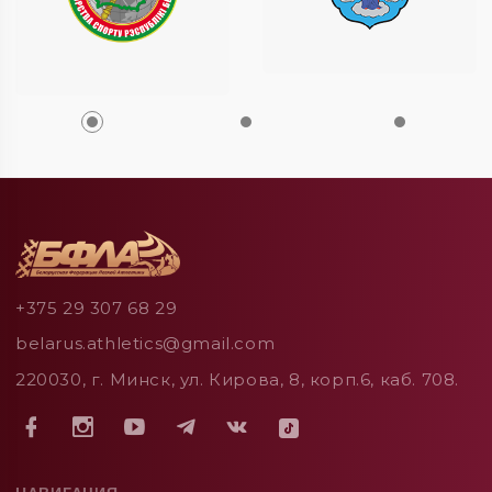
+375 29 307 68 29
belarus.athletics@gmail.com
220030, г. Минск, ул. Кирова, 8, корп.6, каб. 708.