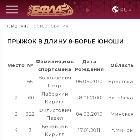
RU
ГЛАВНАЯ
/
СОРЕВНОВАНИЯ
ПРЫЖОК В ДЛИНУ 8-БОРЬЕ ЮНОШИ
Фамилия,имя
Дата
Место
№
Область
спортсмена
Рождения
Волонцевич
1
65
06.09.2010
Брестская
Пётр
Лабовкин
2
160
18.01.2010
Витебская
Кирилл
Филистович
3
322
04.03.2010
Минская
Павел
Белевцев
4
3
17.01.2011
г.Минск
Кирилл