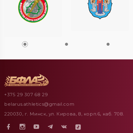
+375 29 307 68 29
belarus.athletics@gmail.com
220030, г. Минск, ул. Кирова, 8, корп.6, каб. 708.