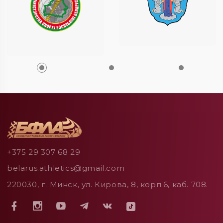
+375 29 307 68 29
belarus.athletics@gmail.com
220030, г. Минск, ул. Кирова, 8, корп.6, каб. 708.