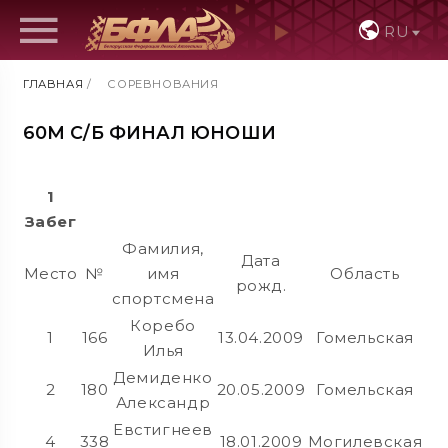
RU
ГЛАВНАЯ
/
СОРЕВНОВАНИЯ
60М С/Б ФИНАЛ ЮНОШИ
1
Забег
Фамилия,
Дата
Место
№
имя
Область
Ре
рожд.
спортсмена
Коребо
1
166
13.04.2009
Гомельская
Илья
Демиденко
2
180
20.05.2009
Гомельская
Александр
Евстигнеев
4
338
18.01.2009
Могилевская