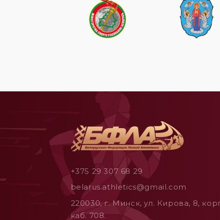
+375 29 307 68 29
belarus.athletics@gmail.com
220030, г. Минск, ул. Кирова, 8, корп
каб. 708.