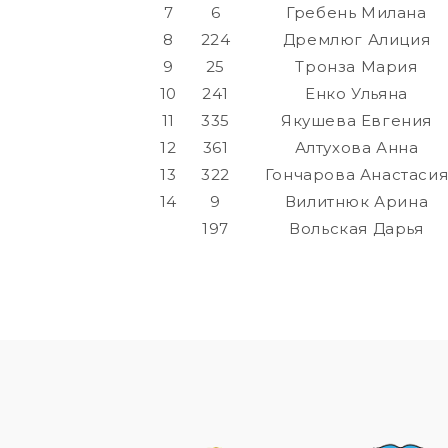
7
6
Гребень Милана
8
224
Дремлюг Алиция
9
25
Тронза Мария
10
241
Енко Ульяна
11
335
Якушева Евгения
12
361
Алтухова Анна
13
322
Гончарова Анастаси
14
9
Вилитнюк Арина
197
Вольская Дарья