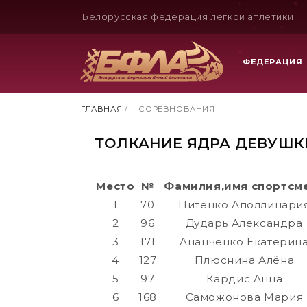
Белорусская федерация легкой атлетики
ФЕДЕРАЦИЯ
ГЛАВНАЯ
/
СОРЕВНОВАНИЯ
ТОЛКАНИЕ ЯДРА ДЕВУШК
Место
№
Фамилия,имя спортсм
1
70
Питенко Аполлинари
2
96
Дударь Александра
3
171
Ананченко Екатерин
4
127
Плюснина Алёна
5
97
Кардис Анна
6
168
Саможонова Мария