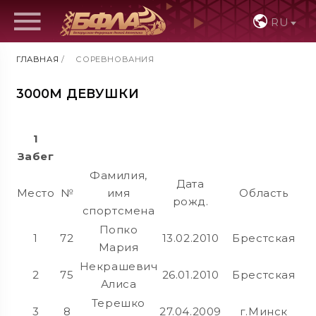
RU
ГЛАВНАЯ
/
СОРЕВНОВАНИЯ
3000М ДЕВУШКИ
1
Забег
Фамилия,
Дата
Место
№
имя
Область
Р
рожд.
спортсмена
Попко
1
72
13.02.2010
Брестская
Мария
Некрашевич
2
75
26.01.2010
Брестская
Алиса
Терешко
3
8
27.04.2009
г.Минск