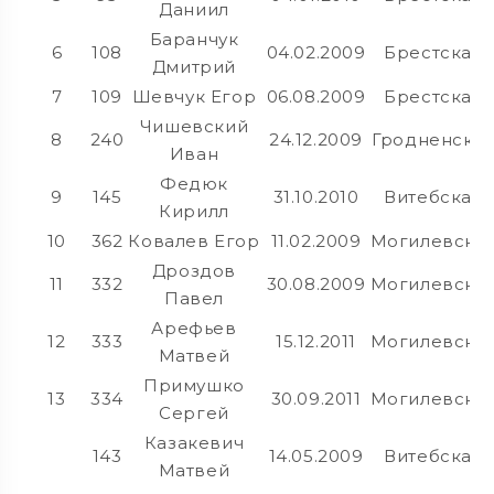
Даниил
Баранчук
6
108
04.02.2009
Брестская
Дмитрий
7
109
Шевчук Егор
06.08.2009
Брестская
Чишевский
8
240
24.12.2009
Гродненска
Иван
Федюк
9
145
31.10.2010
Витебская
Кирилл
10
362
Ковалев Егор
11.02.2009
Могилевска
Дроздов
11
332
30.08.2009
Могилевска
Павел
Арефьев
12
333
15.12.2011
Могилевска
Матвей
Примушко
13
334
30.09.2011
Могилевска
Сергей
Казакевич
143
14.05.2009
Витебская
Матвей