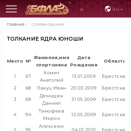
RU
ГЛАВНАЯ
/
СОРЕВНОВАНИЯ
ТОЛКАНИЕ ЯДРА ЮНОШИ
Фамилия,имя
Дата
Место
№
Область
спортсмена
Рождения
Хомич
1
67
13.01.2009
Брестская
Анатолий
2
68
Лакуц Иван
20.03.2009
Брестская
Демидюк
3
69
31.05.2009
Брестская
Даниил
Тимофеев
4
94
12.05.2009
Брестская
Мирон
Алексеюк
5
95
04.01.2010
Брестская