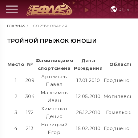
RU
ГЛАВНАЯ
/
СОРЕВНОВАНИЯ
ТРОЙНОЙ ПРЫЖОК ЮНОШИ
Фамилия,имя
Дата
Место
№
Область
спортсмена
Рождения
Артемьев
1
209
17.01.2010
Гродненска
Павел
Максимов
2
304
12.05.2010
Могилевска
Иван
Химченко
3
172
26.12.2010
Гомельская
Денис
Новицкий
4
213
15.02.2010
Гродненска
Егор