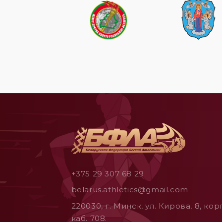
+375 29 307 68 29
belarus.athletics@gmail.com
220030, г. Минск, ул. Кирова, 8, корп
каб. 708.