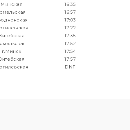
Минская
16:35
Гомельская
16:57
родненская
17:03
огилевская
17:22
Витебская
17:35
Гомельская
17:52
г.Минск
17:54
Витебская
17:57
огилевская
DNF