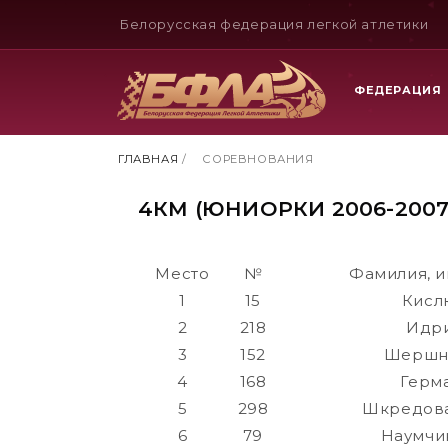
Белорусская федерация легкой атлетики
ФЕДЕРАЦИЯ
ГЛАВНАЯ
/
СОРЕВНОВАНИЯ
4КМ (ЮНИОРКИ 2006-2007Г
Место
№
Фамилия, и
1
15
Кисл
2
218
Идри
3
152
Шершн
4
168
Герм
5
298
Шкредова
6
79
Наумчи