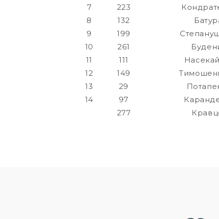
7
223
Кондрат
8
132
Батур
9
199
Степану
10
261
Буден
11
111
Насекай
12
149
Тимошенк
13
29
Потапе
14
97
Каранде
277
Кравц