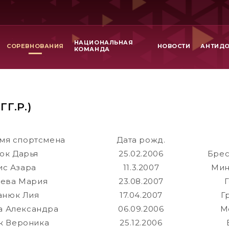
НАЦИОНАЛЬНАЯ
СОРЕВНОВАНИЯ
НОВОСТИ
АНТИД
КОМАНДА
Г.Р.)
мя спортсмена
Дата рожд.
юк Дарья
25.02.2006
Брес
с Азара
11.3.2007
Мин
ева Мария
23.08.2007
анюк Лия
17.04.2007
Г
 Александра
06.09.2006
М
к Вероника
25.12.2006