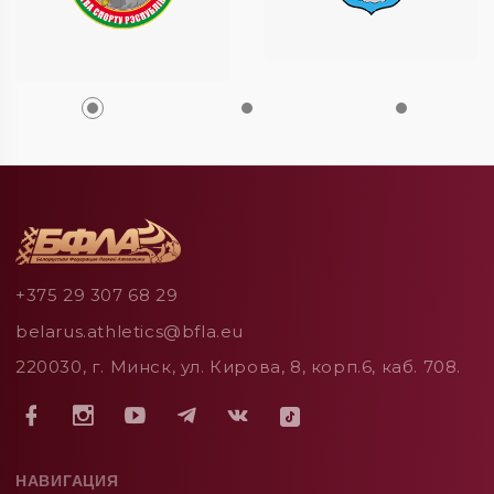
+375 29 307 68 29
belarus.athletics@bfla.eu
220030, г. Минск, ул. Кирова, 8, корп.6, каб. 708.
НАВИГАЦИЯ