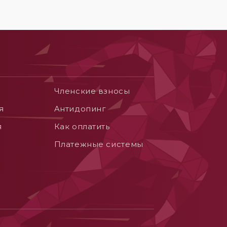
Членские взносы
я
Aнтидопинг
я
Как оплатить
Платежные системы