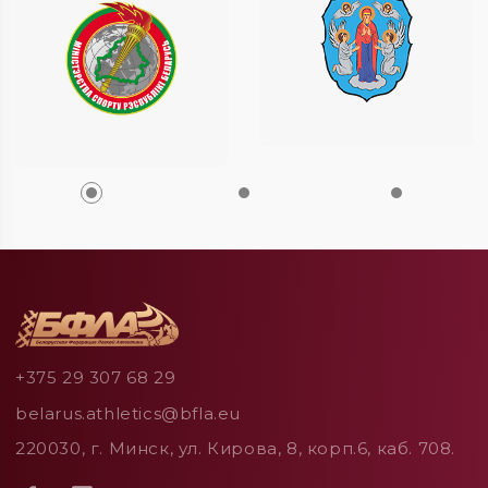
+375 29 307 68 29
belarus.athletics@bfla.eu
220030, г. Минск, ул. Кирова, 8, корп.6, каб. 708.