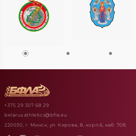
+375 29 307 68 29
belarus.athletics@bfla.eu
220030, г. Минск, ул. Кирова, 8, корп.6, каб. 708.