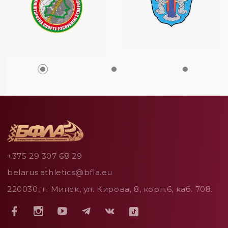
+375 29 307 68 29
belarus.athletics@bfla.eu
220030, г. Минск, ул. Кирова, 8, корп.6, каб. 708.