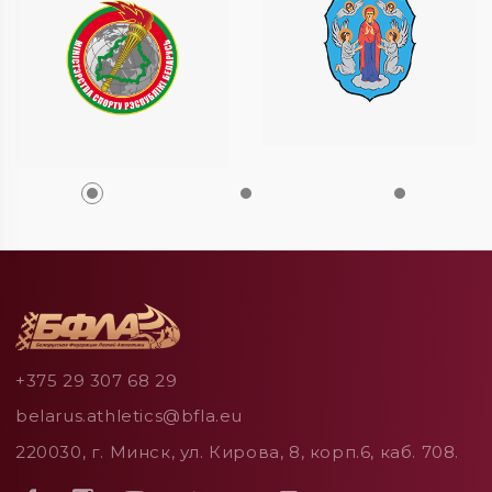
+375 29 307 68 29
belarus.athletics@bfla.eu
220030, г. Минск, ул. Кирова, 8, корп.6, каб. 708.