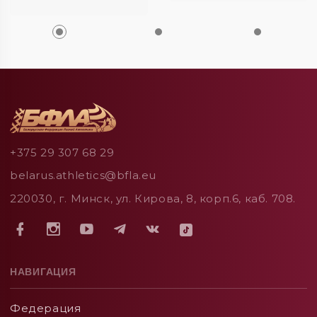
+375 29 307 68 29
belarus.athletics@bfla.eu
220030, г. Минск, ул. Кирова, 8, корп.6, каб. 708.
НАВИГАЦИЯ
Федерация