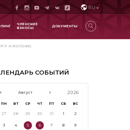
RU
ЧЛЕНСКИЕ
ОПИНГ
ДОКУМЕНТЫ
ВЗНОСЫ
Г.Р. И МОЛОЖЕ)
АЛЕНДАРЬ СОБЫТИЙ
2026
Август
ПН
ВТ
СР
ЧТ
ПТ
СБ
ВС
27
28
29
30
31
1
2
3
4
5
6
7
8
9