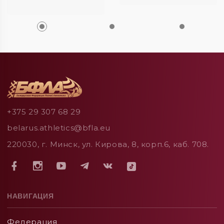
+375 29 307 68 29
belarus.athletics@bfla.eu
220030, г. Минск, ул. Кирова, 8, корп.6, каб. 708.
НАВИГАЦИЯ
Федерация