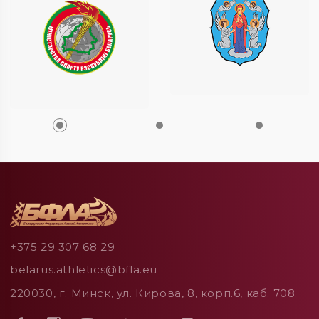
+375 29 307 68 29
belarus.athletics@bfla.eu
220030, г. Минск, ул. Кирова, 8, корп.6, каб. 708.