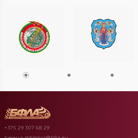
+375 29 307 68 29
belarus.athletics@bfla.eu