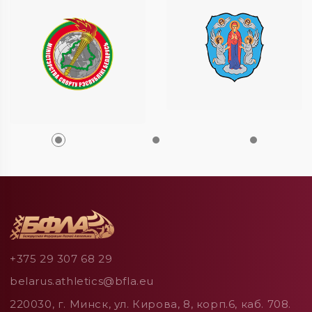
+375 29 307 68 29
belarus.athletics@bfla.eu
220030, г. Минск, ул. Кирова, 8, корп.6, каб. 708.