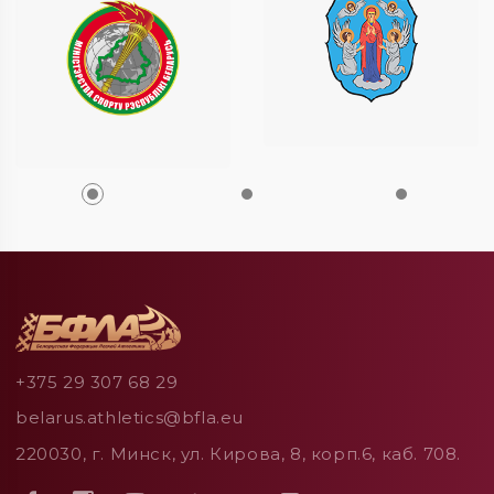
+375 29 307 68 29
belarus.athletics@bfla.eu
220030, г. Минск, ул. Кирова, 8, корп.6, каб. 708.