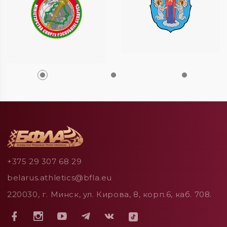
+375 29 307 68 29
belarus.athletics@bfla.eu
220030, г. Минск, ул. Кирова, 8, корп.6, каб. 708.