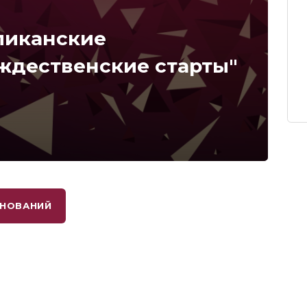
ликанские
ждественские старты"
ВНОВАНИЙ