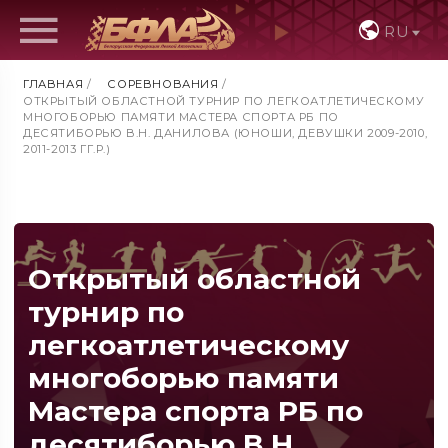
RU
ГЛАВНАЯ
/
СОРЕВНОВАНИЯ
/
ОТКРЫТЫЙ ОБЛАСТНОЙ ТУРНИР ПО ЛЕГКОАТЛЕТИЧЕСКОМУ
МНОГОБОРЬЮ ПАМЯТИ МАСТЕРА СПОРТА РБ ПО
ДЕСЯТИБОРЬЮ В.Н. ДАНИЛОВА (ЮНОШИ, ДЕВУШКИ 2009-2010,
2011-2013 ГГ.Р.)
Открытый областной
турнир по
легкоатлетическому
многоборью памяти
Мастера спорта РБ по
десятиборью В.Н.