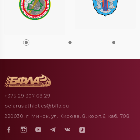
+375 29 307 68 29
belarus.athletics@bfla.eu
220030, г. Минск, ул. Кирова, 8, корп.6, каб. 708.