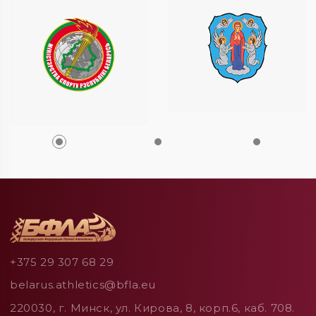
+375 29 307 68 29
belarus.athletics@bfla.eu
220030, г. Минск, ул. Кирова, 8, корп.6, каб. 708.