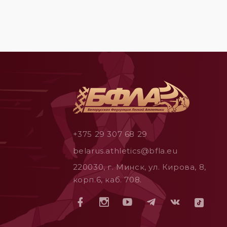
+375 29 307 68 29
belarus.athletics@bfla.eu
220030, г. Минск, ул. Кирова, 8,
корп.6, каб. 708.