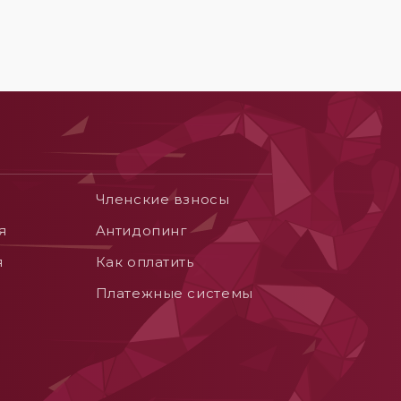
Членские взносы
я
Aнтидопинг
я
Как оплатить
Платежные системы