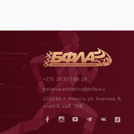
+375 29 307 68 29
belarus.athletics@bfla.eu
220030, г. Минск, ул. Кирова, 8,
корп.6, каб. 708.