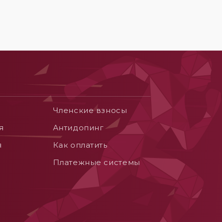
Членские взносы
я
Aнтидопинг
я
Как оплатить
Платежные системы