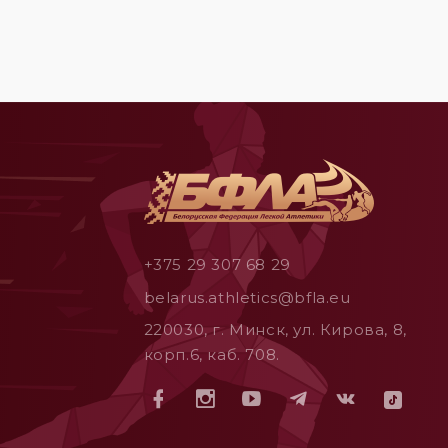
+375 29 307 68 29
belarus.athletics@bfla.eu
220030, г. Минск, ул. Кирова, 8,
корп.6, каб. 708.